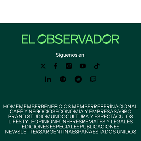
Siguenos en:
HOME
MEMBER
BENEFICIOS MEMBER
REFERÍ
NACIONAL
CAFÉ Y NEGOCIOS
ECONOMÍA Y EMPRESAS
AGRO
BRAND STUDIO
MUNDO
CULTURA Y ESPECTÁCULOS
LIFESTYLE
OPINIÓN
FÚNEBRES
REMATES Y LEGALES
EDICIONES ESPECIALES
PUBLICACIONES
NEWSLETTERS
ARGENTINA
ESPAÑA
ESTADOS UNIDOS