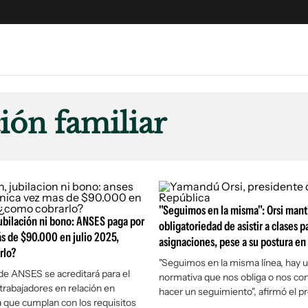
e
S
n
ión familiar
es
Siguenos en:
 y Legales
es especiales
ciones
ters
"Seguimos en la misma": Orsi man
ubilación ni bono: ANSES paga por
obligatoriedad de asistir a clases pa
ina
s de $90.000 en julio 2025,
asignaciones, pese a su postura en
rlo?
"Seguimos en la misma línea, hay 
 Unidos
 de ANSES se acreditará para el
normativa que nos obliga o nos co
 trabajadores en relación en
hacer un seguimiento", afirmó el p
que cumplan con los requisitos