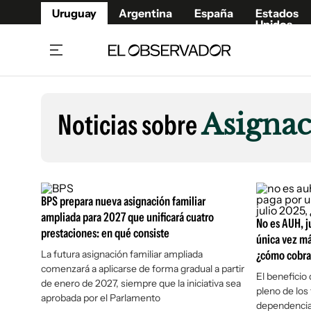
Uruguay
Argentina
España
Estados
Unidos
Home
Lifestyl
Member
Opinió
Noticias sobre
Asignac
Beneficios Member
Fúnebr
Referí
Remates
14°C
Jueves:
Ahora en:
Montevideo
Nacional
Mín
10°
Máx
14°
Edicion
Nubes
Café y Negocios
Publica
BPS prepara nueva asignación familiar
Economía y Empresas
Newslet
ampliada para 2027 que unificará cuatro
No es AUH, j
prestaciones: en qué consiste
Agro
Argent
única vez má
La futura asignación familiar ampliada
Brand Studio
¿cómo cobra
España
comenzará a aplicarse de forma gradual a partir
Mundo
Estados
El beneficio
de enero de 2027, siempre que la iniciativa sea
pleno de los
Cultura y Espectáculos
aprobada por el Parlamento
dependencia 