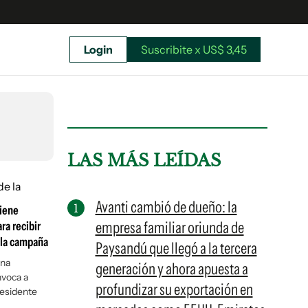
Login
Suscribite x US$ 3,45
uscríbete ahora a El Observador y elegí hasta
donde llegar.
LAS MÁS LEÍDAS
Avanti cambió de dueño: la
tiene
empresa familiar oriunda de
ra recibir
 la campaña
Paysandú que llegó a la tercera
una
generación y ahora apuesta a
nvoca a
profundizar su exportación en
residente
Suscribite x US$ 3,45