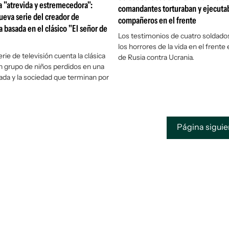
a "atrevida y estremecedora":
comandantes torturaban y ejecuta
ueva serie del creador de
compañeros en el frente
 basada en el clásico "El señor de
Los testimonios de cuatro soldad
los horrores de la vida en el frente 
ie de televisión cuenta la clásica
de Rusia contra Ucrania.
un grupo de niños perdidos en una
ada y la sociedad que terminan por
Página sigui