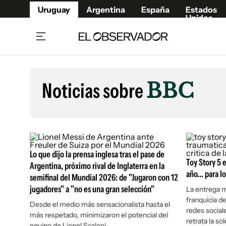
Uruguay
Argentina
España
Estados
Unidos
Home
Lifestyl
Member
Opinió
Noticias sobre
BBC
Beneficios Member
Fúnebr
Referí
Remates
12°C
Viernes:
Ahora en:
Montevideo
Nacional
Mín
10°
Máx
12°
Edicion
Nubes
Café y Negocios
Publica
Lo que dijo la prensa inglesa tras el pase de
Economía y Empresas
Newslet
Toy Story 5 e
Argentina, próximo rival de Inglaterra en la
Agro
Argent
año... para l
semifinal del Mundial 2026: de "Jugaron con 12
Brand Studio
España
jugadores" a "no es una gran selección"
La entrega m
franquicia de
Mundo
Estados
Desde el medio más sensacionalista hasta el
redes sociale
más respetado, minimizaron el potencial del
Cultura y Espectáculos
retrata la so
equipo de Lionel Scaloni