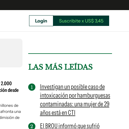
Login
Suscribite x US$ 3,45
uscríbete ahora a El Observador y elegí hasta
donde llegar.
LAS MÁS LEÍDAS
y 2.000
Investigan un posible caso de
ción desde
intoxicación por hamburguesas
contaminadas: una mujer de 29
illones de
años está en CTI
 afronta una
dimisión de
El BROU informó que sufrió
Suscribite x US$ 3,45