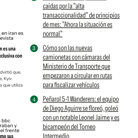
caídas por la "alta
transaccionalidad" de principios
de mes: "Ahora la situación es
normal"
Cómo son las nuevas
án es una
xclusiva con
camionetas con cámaras del
Ministerio de Transporte que
dvirtió que,
empezaron a circular en rutas
e, Kyiv
para fiscalizar vehículos
s que utiliza
Peñarol 5-1 Wanderers: el equipo
de Diego Aguirre se floreó, goleó
con un notable Leonel Jaime y es
bicampeón del Torneo
Intermedio
ómo sus