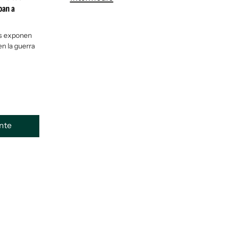
ban a
os exponen
en la guerra
ente