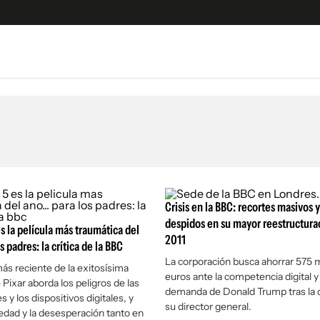
e
S
n
es
Siguenos en:
 y Legales
es especiales
ciones
Crisis en la BBC: recortes masivos 
ters
despidos en su mayor reestructura
s la película más traumática del
2011
ina
os padres: la crítica de la BBC
La corporación busca ahorrar 575 m
ás reciente de la exitosísima
euros ante la competencia digital y
 Pixar aborda los peligros de las
 Unidos
demanda de Donald Trump tras la 
s y los dispositivos digitales, y
su director general.
ledad y la desesperación tanto en