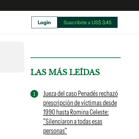
Login
Suscribite x US$ 3,45
uscríbete ahora a El Observador y elegí hasta
donde llegar.
LAS MÁS LEÍDAS
Jueza del caso Penadés rechazó
prescripción de víctimas desde
1990 hasta Romina Celeste:
"Silenciaron a todas esas
personas"
Suscribite x US$ 3,45