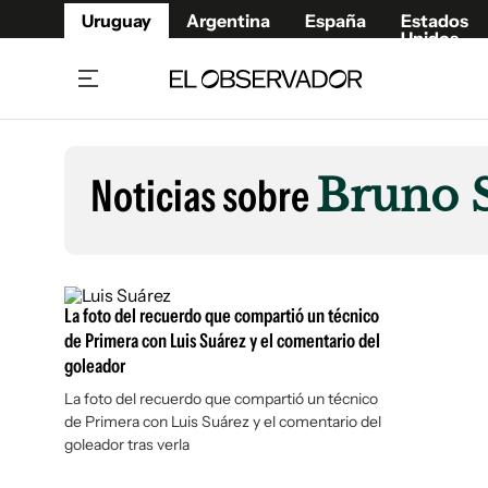
Uruguay
Argentina
España
Estados
Unidos
Home
Lifestyl
Member
Opinió
Noticias sobre
Bruno S
Beneficios Member
Fúnebr
Referí
Remates
13°C
Sábado:
Ahora en:
Montevideo
Nacional
Mín
8°
Máx
Edicion
11°
Cielo Claro
Café y Negocios
Publica
La foto del recuerdo que compartió un técnico
Economía y Empresas
Newslet
de Primera con Luis Suárez y el comentario del
goleador
Agro
Argent
La foto del recuerdo que compartió un técnico
Brand Studio
España
de Primera con Luis Suárez y el comentario del
Mundo
Estados
goleador tras verla
Cultura y Espectáculos