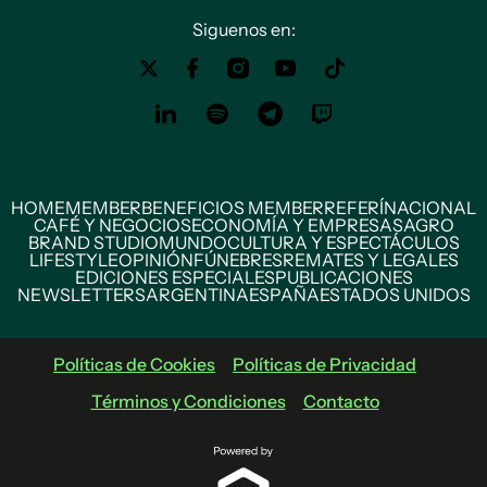
Siguenos en:
HOME
MEMBER
BENEFICIOS MEMBER
REFERÍ
NACIONAL
CAFÉ Y NEGOCIOS
ECONOMÍA Y EMPRESAS
AGRO
BRAND STUDIO
MUNDO
CULTURA Y ESPECTÁCULOS
LIFESTYLE
OPINIÓN
FÚNEBRES
REMATES Y LEGALES
EDICIONES ESPECIALES
PUBLICACIONES
NEWSLETTERS
ARGENTINA
ESPAÑA
ESTADOS UNIDOS
Políticas de Cookies
Políticas de Privacidad
Términos y Condiciones
Contacto