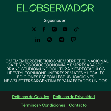
Siguenos en:
HOME
MEMBER
BENEFICIOS MEMBER
REFERÍ
NACIONAL
CAFÉ Y NEGOCIOS
ECONOMÍA Y EMPRESAS
AGRO
BRAND STUDIO
MUNDO
CULTURA Y ESPECTÁCULOS
LIFESTYLE
OPINIÓN
FÚNEBRES
REMATES Y LEGALES
EDICIONES ESPECIALES
PUBLICACIONES
NEWSLETTERS
ARGENTINA
ESPAÑA
ESTADOS UNIDOS
Políticas de Cookies
Políticas de Privacidad
Términos y Condiciones
Contacto