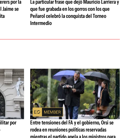
rers por la
La particular frase que dejó Mauricio Larriera y
l Jaime se
que fue grabada en los gorros con los que
ita
Peñarol celebró la conquista del Torneo
Intermedio
litar por
Entre tensiones del FA y el gobierno, Orsi se
ó
rodea en reuniones políticas reservadas
mientras el partido apela a los ministros para