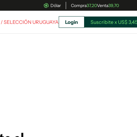
Dólar
Compra
37,20
Venta
39,70
/ SELECCIÓN URUGUAYA
Login
Suscribite x US$ 3,4
uscríbete ahora a El Observador y elegí hasta
donde llegar.
Suscribite x US$ 3,45