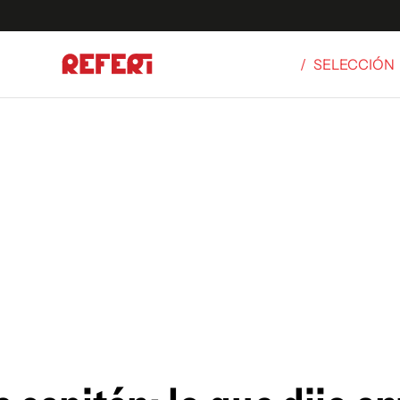
/
SELECCIÓN
Olímpicos
S
tbol
g
ortivo