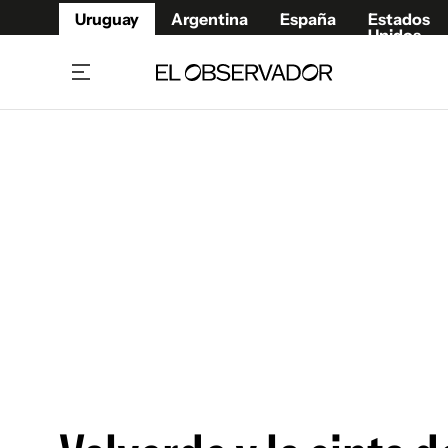
Uruguay
Argentina
España
Estados
Unidos
Home
Juegos 
Referí
Rugby
Fútbol
Básque
Mundial 2026
Tenis
Resultados Deportivos
Runnin
Fútbol internacional
Polidep
Copa Libertadores
Motor