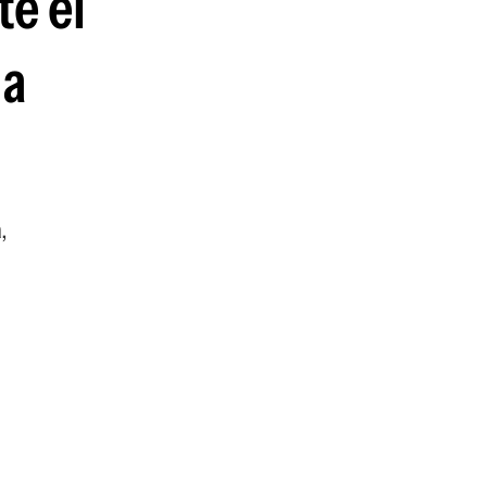
te el
guenos en:
la
,