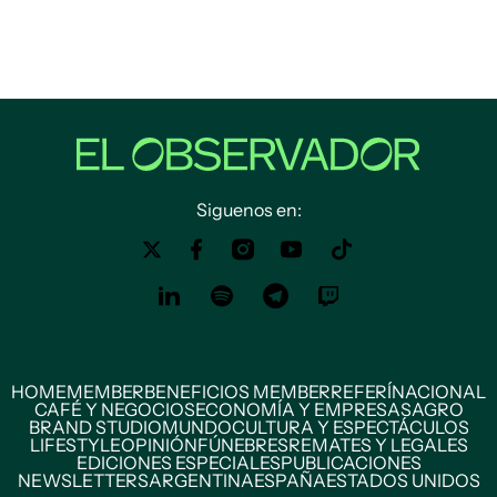
Siguenos en:
HOME
MEMBER
BENEFICIOS MEMBER
REFERÍ
NACIONAL
CAFÉ Y NEGOCIOS
ECONOMÍA Y EMPRESAS
AGRO
BRAND STUDIO
MUNDO
CULTURA Y ESPECTÁCULOS
LIFESTYLE
OPINIÓN
FÚNEBRES
REMATES Y LEGALES
EDICIONES ESPECIALES
PUBLICACIONES
NEWSLETTERS
ARGENTINA
ESPAÑA
ESTADOS UNIDOS