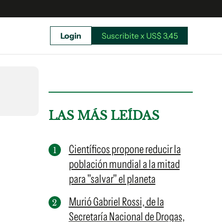
Login
Suscribite x US$ 3,45
uscríbete ahora a El Observador y elegí hasta
donde llegar.
LAS MÁS LEÍDAS
Científicos propone reducir la
población mundial a la mitad
para "salvar" el planeta
Murió Gabriel Rossi, de la
Secretaría Nacional de Drogas,
Suscribite x US$ 3,45