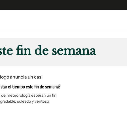
e
S
n
ste fin de semana
es
Siguenos en:
 y Legales
es especiales
ciones
star el tiempo este fin de semana?
ters
ina
s de meteorología esperan un fin
gradable, soleado y ventoso
 Unidos