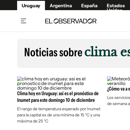
Uruguay
Argentina
España
Estados
Unidos
Home
Lifestyl
Member
Opinió
Noticias sobre
clima e
Beneficios Member
Fúnebr
Referí
Remates
10°C
Sábado:
Ahora en:
Montevideo
Nacional
Mín
7°
Edicion
Máx
11°
Nubes Dispersas
Café y Negocios
Publica
Economía y Empresas
¿Cómo va a e
Newslet
Clima hoy en Uruguay: así es el pronóstico de
Agro
Argent
Los servicio
Inumet para este domingo 10 de diciembre
de semana a
Brand Studio
España
El rango de temperatura esperado por Inumet
para la capital es de una mínima de 15 °C y una
Mundo
Estados
máxima de 25 °C
Cultura y Espectáculos