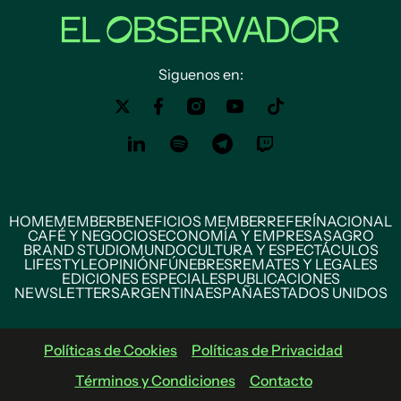
Siguenos en:
HOME
MEMBER
BENEFICIOS MEMBER
REFERÍ
NACIONAL
CAFÉ Y NEGOCIOS
ECONOMÍA Y EMPRESAS
AGRO
BRAND STUDIO
MUNDO
CULTURA Y ESPECTÁCULOS
LIFESTYLE
OPINIÓN
FÚNEBRES
REMATES Y LEGALES
EDICIONES ESPECIALES
PUBLICACIONES
NEWSLETTERS
ARGENTINA
ESPAÑA
ESTADOS UNIDOS
Políticas de Cookies
Políticas de Privacidad
Términos y Condiciones
Contacto