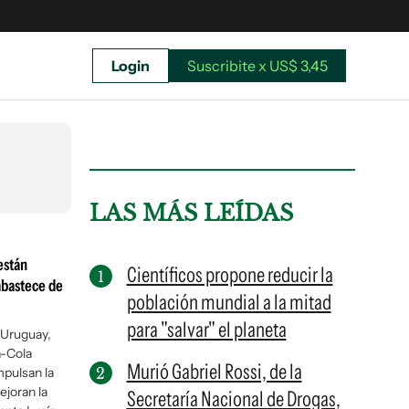
Login
Suscribite x US$ 3,45
uscríbete ahora a El Observador y elegí hasta
donde llegar.
LAS MÁS LEÍDAS
están
Científicos propone reducir la
abastece de
población mundial a la mitad
para "salvar" el planeta
 Uruguay,
a-Cola
Murió Gabriel Rossi, de la
pulsan la
ejoran la
Secretaría Nacional de Drogas,
Suscribite x US$ 3,45