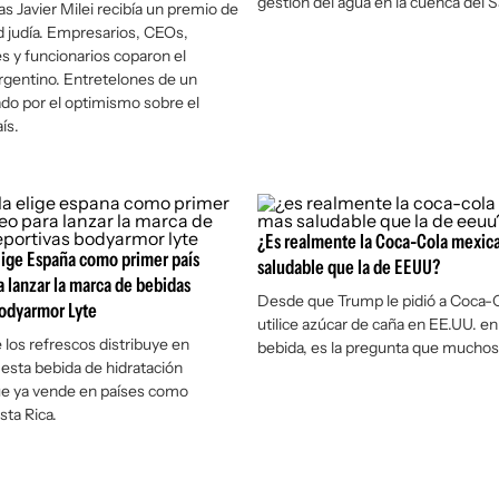
gestión del agua en la cuenca del S
as Javier Milei recibía un premio de
 judía. Empresarios, CEOs,
 y funcionarios coparon el
gentino. Entretelones de un
do por el optimismo sobre el
ís.
¿Es realmente la Coca-Cola mexic
lige España como primer país
saludable que la de EEUU?
 lanzar la marca de bebidas
Desde que Trump le pidió a Coca-
Bodyarmor Lyte
utilice azúcar de caña en EE.UU. en
 los refrescos distribuye en
bebida, es la pregunta que muchos
 esta bebida de hidratación
ue ya vende en países como
ta Rica.