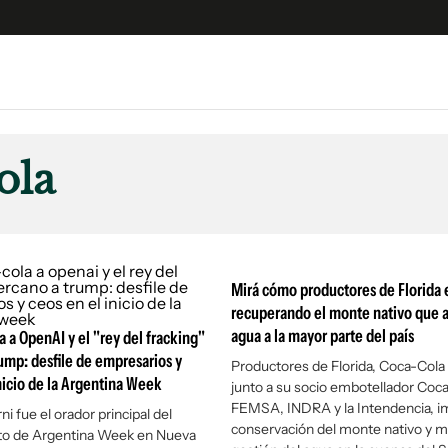
e
S
n
ola
es
Siguenos en:
 y Legales
es especiales
ciones
Mirá cómo productores de Florida 
ters
recuperando el monte nativo que 
agua a la mayor parte del país
ina
 a OpenAI y el "rey del fracking"
ump: desfile de empresarios y
Productores de Florida, Coca-Cola
nicio de la Argentina Week
junto a su socio embotellador Coc
 Unidos
FEMSA, INDRA y la Intendencia, im
i fue el orador principal del
conservación del monte nativo y m
to de Argentina Week en Nueva