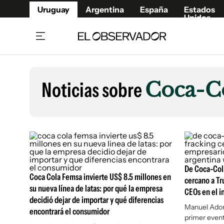
Uruguay
Argentina
España
Estados
Unidos
Home
Lifestyl
Member
Opinió
Noticias sobre
Coca-C
Beneficios Member
Fúnebr
Referí
Remates
10°C
Sábado:
Ahora en:
Montevideo
Nacional
Mín
7°
Máx
Edicion
11°
Lluvia Ligera
Café y Negocios
Publica
Economía y Empresas
Newslet
Agro
Argent
De Coca-Cola
Coca Cola Femsa invierte US$ 8.5 millones en
cercano a Tr
Brand Studio
España
su nueva línea de latas: por qué la empresa
CEOs en el i
Mundo
Estados
decidió dejar de importar y qué diferencias
Manuel Adorn
encontrará el consumidor
Cultura y Espectáculos
primer even