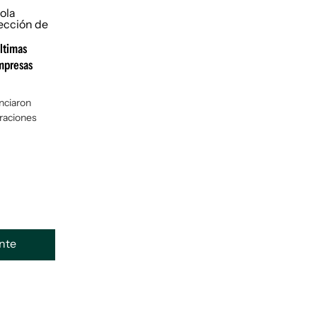
últimas
mpresas
nciaron
eraciones
ente