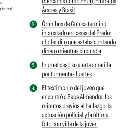
mercados como EEUU, Emiratos
s
Árabes y Brasil
 bucal
Ómnibus de Cutcsa terminó
incrustado en casas del Prado:
chofer dijo que estaba contando
dinero mientras circulaba
Inumet cesó su alerta amarilla
por tormentas fuertes
El testimonio del joven que
encontró a Pepa Almendra: los
minutos previos al hallazgo, la
actuación policial y la última
foto con vida de la joven