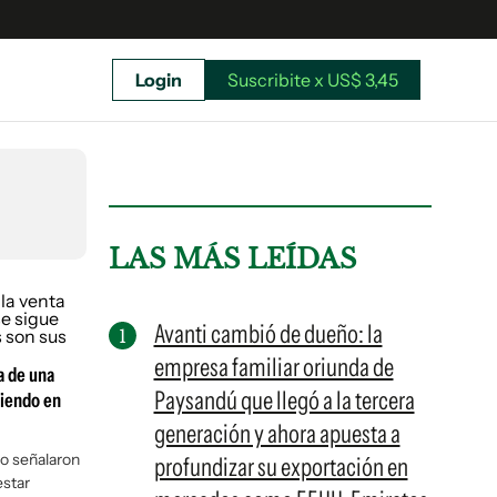
Login
Suscribite x US$ 3,45
uscríbete ahora a El Observador y elegí hasta
donde llegar.
LAS MÁS LEÍDAS
Avanti cambió de dueño: la
empresa familiar oriunda de
a de una
Paysandú que llegó a la tercera
diendo en
generación y ahora apuesta a
io señalaron
profundizar su exportación en
estar
Suscribite x US$ 3,45