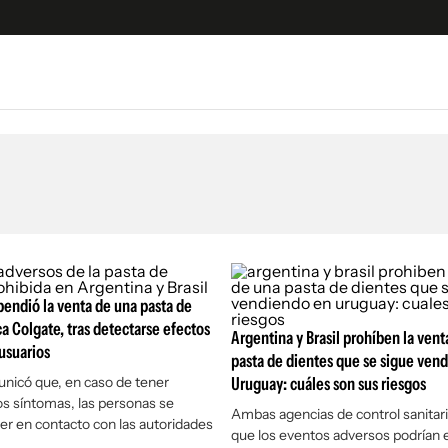
e
S
n
es
Siguenos en:
 y Legales
es especiales
ciones
endió la venta de una pasta de
ters
a Colgate, tras detectarse efectos
ina
Argentina y Brasil prohíben la vent
usuarios
pasta de dientes que se sigue ven
nicó que, en caso de tener
Uruguay: cuáles son sus riesgos
 Unidos
os síntomas, las personas se
Ambas agencias de control sanitar
r en contacto con las autoridades
que los eventos adversos podrían 