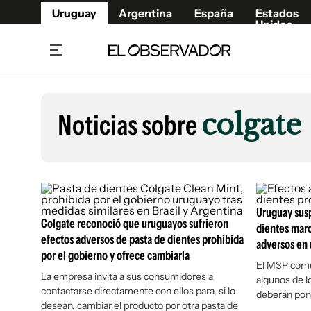
Uruguay
Argentina
España
Estados
Unidos
Home
Lifestyl
Member
Opinió
Noticias sobre
colgate
Beneficios Member
Fúnebr
Referí
Remates
14°C
Jueves:
Ahora en:
Montevideo
Nacional
Mín
10°
Máx
14°
Edicion
Nubes
Café y Negocios
Publica
Economía y Empresas
Uruguay susp
Newslet
Colgate reconoció que uruguayos sufrieron
dientes marc
Agro
Argent
efectos adversos de pasta de dientes prohibida
adversos en 
por el gobierno y ofrece cambiarla
Brand Studio
España
El MSP comu
Mundo
Estados
La empresa invita a sus consumidores a
algunos de l
contactarse directamente con ellos para, si lo
deberán pone
Cultura y Espectáculos
desean, cambiar el producto por otra pasta de