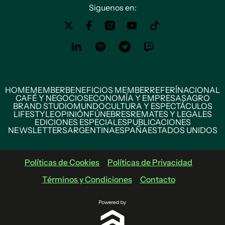
Siguenos en:
HOME
MEMBER
BENEFICIOS MEMBER
REFERÍ
NACIONAL
CAFÉ Y NEGOCIOS
ECONOMÍA Y EMPRESAS
AGRO
BRAND STUDIO
MUNDO
CULTURA Y ESPECTÁCULOS
LIFESTYLE
OPINIÓN
FÚNEBRES
REMATES Y LEGALES
EDICIONES ESPECIALES
PUBLICACIONES
NEWSLETTERS
ARGENTINA
ESPAÑA
ESTADOS UNIDOS
Políticas de Cookies
Políticas de Privacidad
Términos y Condiciones
Contacto