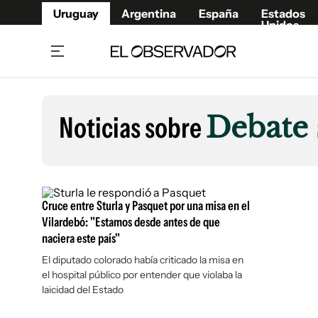
Uruguay
Argentina
España
Estados
Unidos
Home
Lifestyl
Member
Opinió
Noticias sobre
Debate 
Beneficios Member
Fúnebr
Referí
Remates
10°C
Sábado:
Ahora en:
Montevideo
Nacional
Mín
8°
Máx
Edicion
11°
Cielo Claro
Café y Negocios
Publica
Cruce entre Sturla y Pasquet por una misa en el
Economía y Empresas
Newslet
Vilardebó: "Estamos desde antes de que
naciera este país"
Agro
Argent
El diputado colorado había criticado la misa en
Brand Studio
España
el hospital público por entender que violaba la
Mundo
Estados
laicidad del Estado
Cultura y Espectáculos