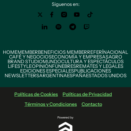
Siguenos en:
HOME
MEMBER
BENEFICIOS MEMBER
REFERÍ
NACIONAL
CAFÉ Y NEGOCIOS
ECONOMÍA Y EMPRESAS
AGRO
BRAND STUDIO
MUNDO
CULTURA Y ESPECTÁCULOS
LIFESTYLE
OPINIÓN
FÚNEBRES
REMATES Y LEGALES
EDICIONES ESPECIALES
PUBLICACIONES
NEWSLETTERS
ARGENTINA
ESPAÑA
ESTADOS UNIDOS
Políticas de Cookies
Políticas de Privacidad
Términos y Condiciones
Contacto