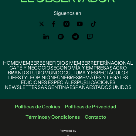
Siguenos en:
HOME
MEMBER
BENEFICIOS MEMBER
REFERÍ
NACIONAL
CAFÉ Y NEGOCIOS
ECONOMÍA Y EMPRESAS
AGRO
BRAND STUDIO
MUNDO
CULTURA Y ESPECTÁCULOS
LIFESTYLE
OPINIÓN
FÚNEBRES
REMATES Y LEGALES
EDICIONES ESPECIALES
PUBLICACIONES
NEWSLETTERS
ARGENTINA
ESPAÑA
ESTADOS UNIDOS
Políticas de Cookies
Políticas de Privacidad
Términos y Condiciones
Contacto