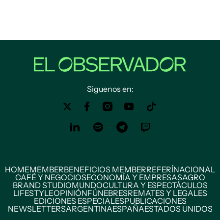
Siguenos en:
HOME
MEMBER
BENEFICIOS MEMBER
REFERÍ
NACIONAL
CAFÉ Y NEGOCIOS
ECONOMÍA Y EMPRESAS
AGRO
BRAND STUDIO
MUNDO
CULTURA Y ESPECTÁCULOS
LIFESTYLE
OPINIÓN
FÚNEBRES
REMATES Y LEGALES
EDICIONES ESPECIALES
PUBLICACIONES
NEWSLETTERS
ARGENTINA
ESPAÑA
ESTADOS UNIDOS