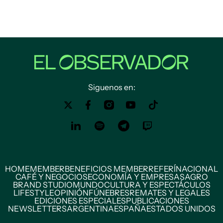
Siguenos en:
HOME
MEMBER
BENEFICIOS MEMBER
REFERÍ
NACIONAL
CAFÉ Y NEGOCIOS
ECONOMÍA Y EMPRESAS
AGRO
BRAND STUDIO
MUNDO
CULTURA Y ESPECTÁCULOS
LIFESTYLE
OPINIÓN
FÚNEBRES
REMATES Y LEGALES
EDICIONES ESPECIALES
PUBLICACIONES
NEWSLETTERS
ARGENTINA
ESPAÑA
ESTADOS UNIDOS