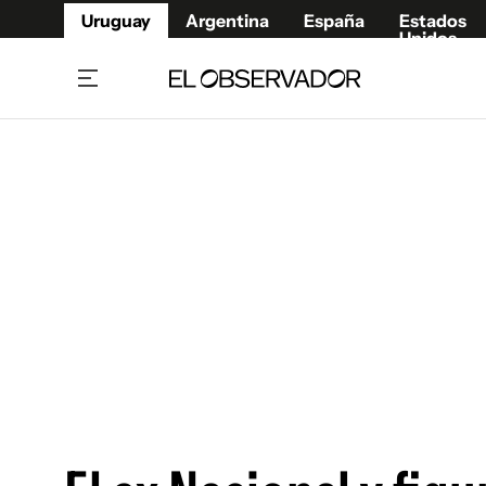
Uruguay
Argentina
España
Estados
Unidos
Home
Juegos 
Referí
Rugby
Fútbol
Básque
Mundial 2026
Tenis
Resultados Deportivos
Runnin
Fútbol internacional
Polidep
Copa Libertadores
Motor