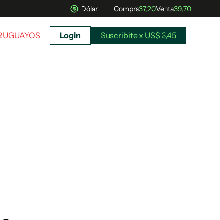
Dólar
Compra
37,20
Venta
39,70
URUGUAYOS
Login
Suscribite x US$ 3,45
uscríbete ahora a El Observador y elegí hasta
donde llegar.
Suscribite x US$ 3,45