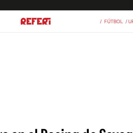
/
FÚTBOL
/ 
Olímpicos
S
tbol
g
ortivo