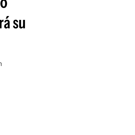
go
guenos en:
rá su
n