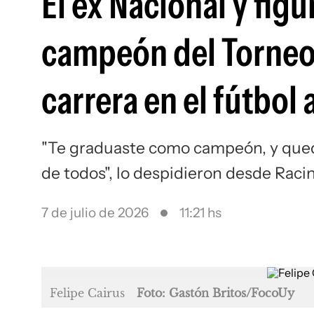
El ex Nacional y fig
campeón del Torneo
carrera en el fútbol
"Te graduaste como campeón, y queda
de todos", lo despidieron desde Raci
7 de julio de 2026
11:21 hs
Felipe Cairus
Foto: Gastón Britos/FocoUy