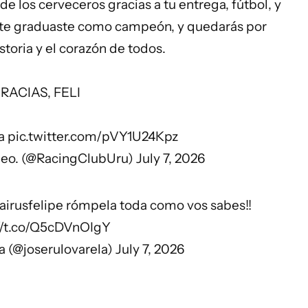
de los cerveceros gracias a tu entrega, fútbol, y
o, te graduaste como campeón, y quedarás por
storia y el corazón de todos.
RACIAS, FELI
a
pic.twitter.com/pVY1U24Kpz
deo. (@RacingClubUru)
July 7, 2026
airusfelipe
rómpela toda como vos sabes!!
//t.co/Q5cDVnOIgY
a (@joserulovarela)
July 7, 2026