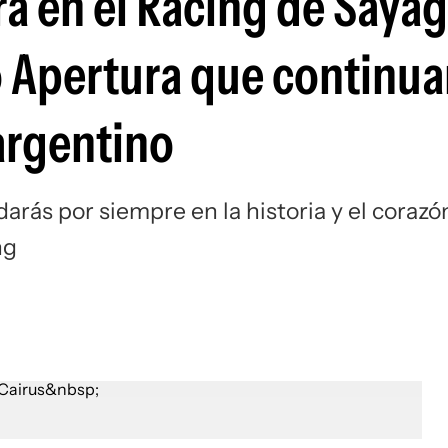
ura en el Racing de Saya
Si
 Apertura que continua
 argentino
rás por siempre en la historia y el corazó
ng