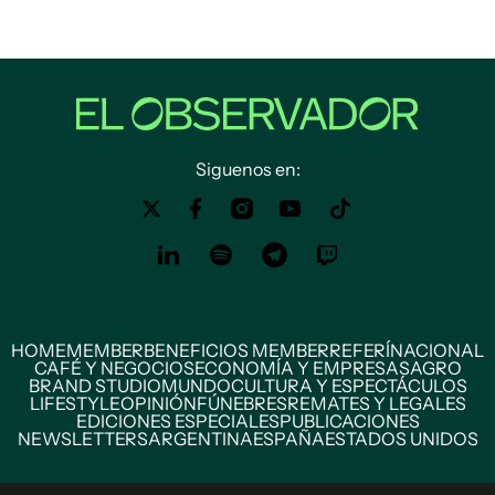
Siguenos en:
HOME
MEMBER
BENEFICIOS MEMBER
REFERÍ
NACIONAL
CAFÉ Y NEGOCIOS
ECONOMÍA Y EMPRESAS
AGRO
BRAND STUDIO
MUNDO
CULTURA Y ESPECTÁCULOS
LIFESTYLE
OPINIÓN
FÚNEBRES
REMATES Y LEGALES
EDICIONES ESPECIALES
PUBLICACIONES
NEWSLETTERS
ARGENTINA
ESPAÑA
ESTADOS UNIDOS