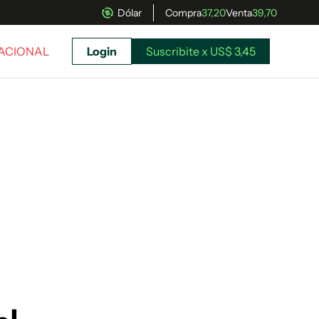
Dólar
Compra
37,20
Venta
39,70
NACIONAL
Login
Suscribite x US$ 3,45
uscríbete ahora a El Observador y elegí hasta
donde llegar.
Suscribite x US$ 3,45