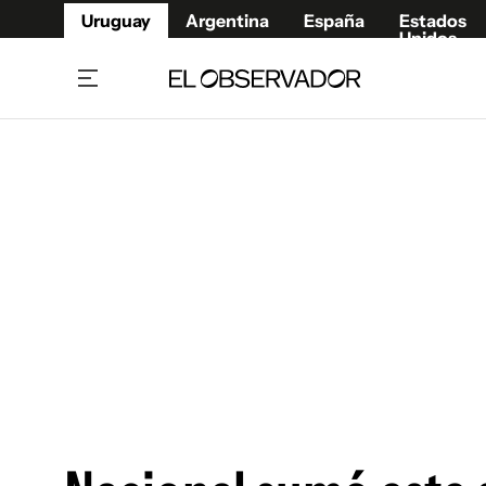
Uruguay
Argentina
España
Estados
Unidos
Home
Juegos 
Referí
Rugby
Fútbol
Básque
Mundial 2026
Tenis
Resultados Deportivos
Runnin
Fútbol internacional
Polidep
Copa Libertadores
Motor