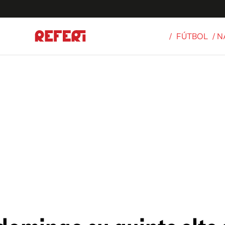
/
FÚTBOL
/ 
Olímpicos
S
tbol
g
ortivo