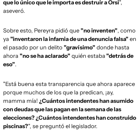
que lo único que le importa es destruir a Orsi
",
aseveró.
Sobre esto, Pereyra pidió que
"no inventen"
, como
ya
"inventaron la infamia de una denuncia falsa"
en
el pasado por un delito
"gravísimo"
donde hasta
ahora
"no se ha aclarado"
quién estaba
"detrás de
eso"
.
"Está buena esta transparencia que ahora aparece
porque muchos de los que la predican, ¡ay,
mamma mía!
¿Cuántos intendentes han asumido
con deudas que las pagan en la semana de las
elecciones? ¿Cuántos intendentes han construido
piscinas?
", se preguntó el legislador.