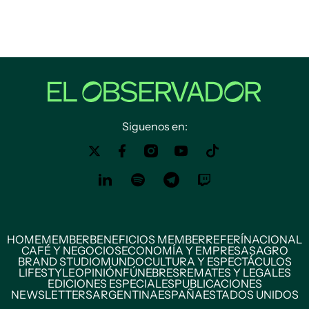
Siguenos en:
HOME
MEMBER
BENEFICIOS MEMBER
REFERÍ
NACIONAL
CAFÉ Y NEGOCIOS
ECONOMÍA Y EMPRESAS
AGRO
BRAND STUDIO
MUNDO
CULTURA Y ESPECTÁCULOS
LIFESTYLE
OPINIÓN
FÚNEBRES
REMATES Y LEGALES
EDICIONES ESPECIALES
PUBLICACIONES
NEWSLETTERS
ARGENTINA
ESPAÑA
ESTADOS UNIDOS