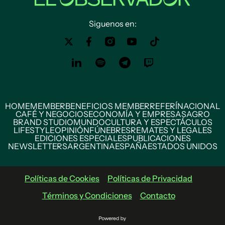
Siguenos en:
HOME
MEMBER
BENEFICIOS MEMBER
REFERÍ
NACIONAL
CAFÉ Y NEGOCIOS
ECONOMÍA Y EMPRESAS
AGRO
BRAND STUDIO
MUNDO
CULTURA Y ESPECTÁCULOS
LIFESTYLE
OPINIÓN
FÚNEBRES
REMATES Y LEGALES
EDICIONES ESPECIALES
PUBLICACIONES
NEWSLETTERS
ARGENTINA
ESPAÑA
ESTADOS UNIDOS
Políticas de Cookies
Políticas de Privacidad
Términos y Condiciones
Contacto