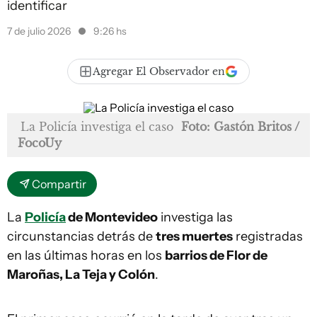
identificar
7 de julio 2026
9:26 hs
Agregar El Observador en
La Policía investiga el caso
Foto: Gastón Britos /
FocoUy
Compartir
La
Policía
de Montevideo
investiga las
circunstancias detrás de
tres muertes
registradas
en las últimas horas en los
barrios de Flor de
Maroñas, La Teja y Colón
.