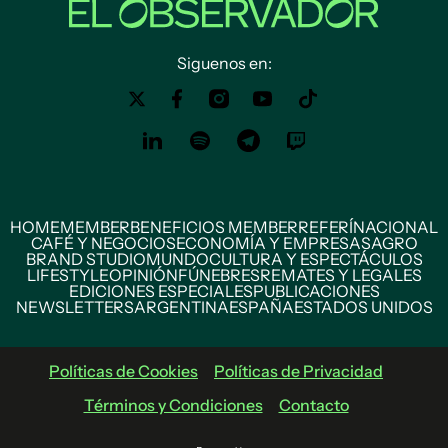
Siguenos en:
HOME
MEMBER
BENEFICIOS MEMBER
REFERÍ
NACIONAL
CAFÉ Y NEGOCIOS
ECONOMÍA Y EMPRESAS
AGRO
BRAND STUDIO
MUNDO
CULTURA Y ESPECTÁCULOS
LIFESTYLE
OPINIÓN
FÚNEBRES
REMATES Y LEGALES
EDICIONES ESPECIALES
PUBLICACIONES
NEWSLETTERS
ARGENTINA
ESPAÑA
ESTADOS UNIDOS
Políticas de Cookies
Políticas de Privacidad
Términos y Condiciones
Contacto