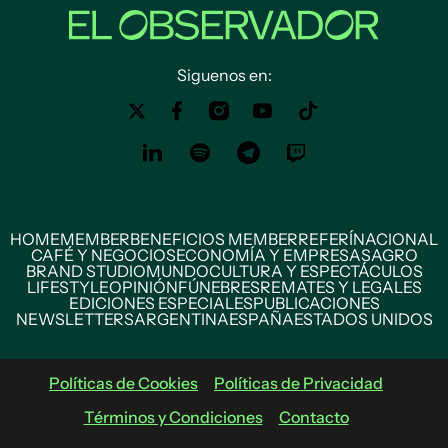
Siguenos en:
HOME
MEMBER
BENEFICIOS MEMBER
REFERÍ
NACIONAL
CAFÉ Y NEGOCIOS
ECONOMÍA Y EMPRESAS
AGRO
BRAND STUDIO
MUNDO
CULTURA Y ESPECTÁCULOS
LIFESTYLE
OPINIÓN
FÚNEBRES
REMATES Y LEGALES
EDICIONES ESPECIALES
PUBLICACIONES
NEWSLETTERS
ARGENTINA
ESPAÑA
ESTADOS UNIDOS
Políticas de Cookies
Políticas de Privacidad
Términos y Condiciones
Contacto