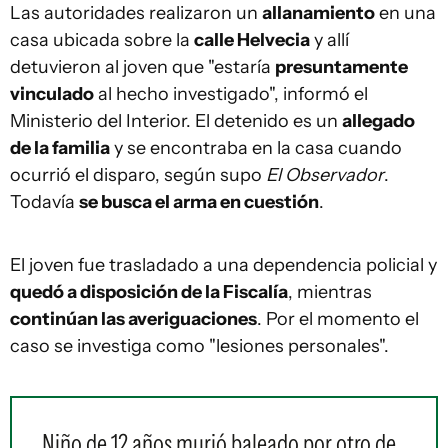
Las autoridades realizaron un
allanamiento
en una
casa ubicada sobre la
calle Helvecia
y allí
detuvieron al joven que "estaría
presuntamente
vinculado
al hecho investigado", informó el
Ministerio del Interior. El detenido es un
allegado
de la familia
y se encontraba en la casa cuando
ocurrió el disparo, según supo
El Observador
.
Todavía
se busca el arma en cuestión
.
El joven fue trasladado a una dependencia policial y
quedó a disposición de la Fiscalía
, mientras
continúan las averiguaciones
. Por el momento el
caso se investiga como "lesiones personales".
Niño de 12 años murió baleado por otro de