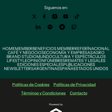
Siguenos en:
HOME
MEMBER
BENEFICIOS MEMBER
REFERÍ
NACIONAL
CAFÉ Y NEGOCIOS
ECONOMÍA Y EMPRESAS
AGRO
BRAND STUDIO
MUNDO
CULTURA Y ESPECTÁCULOS
LIFESTYLE
OPINIÓN
FÚNEBRES
REMATES Y LEGALES
EDICIONES ESPECIALES
PUBLICACIONES
NEWSLETTERS
ARGENTINA
ESPAÑA
ESTADOS UNIDOS
Políticas de Cookies
Políticas de Privacidad
Términos y Condiciones
Contacto