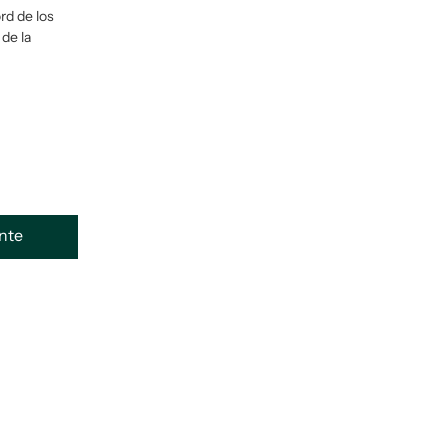
rd de los
de la
ente