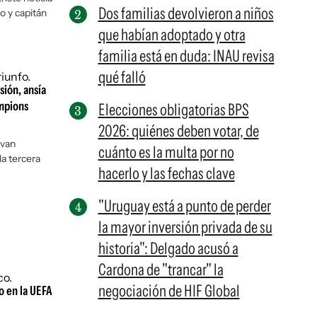
Dos familias devolvieron a niños
o y capitán
que habían adoptado y otra
familia está en duda: INAU revisa
qué falló
sión, ansía
ampions
Elecciones obligatorias BPS
2026: quiénes deben votar, de
ovan
cuánto es la multa por no
la tercera
hacerlo y las fechas clave
"Uruguay está a punto de perder
la mayor inversión privada de su
historia": Delgado acusó a
Cardona de "trancar" la
negociación de HIF Global
o en la UEFA