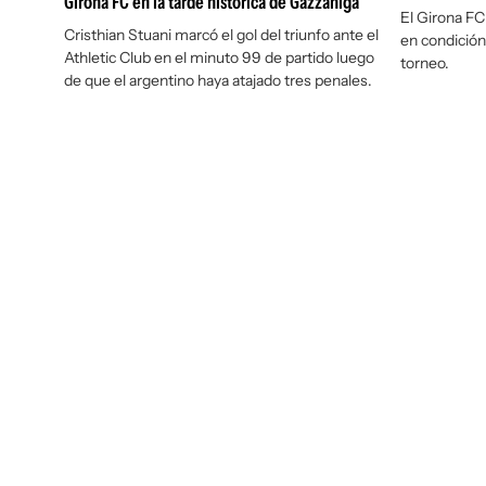
Girona FC en la tarde histórica de Gazzaniga
El Girona FC
Cristhian Stuani marcó el gol del triunfo ante el
en condición
Athletic Club en el minuto 99 de partido luego
torneo.
de que el argentino haya atajado tres penales.