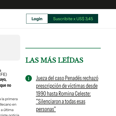
Login
Suscribite x US$ 3,45
uscríbete ahora a El Observador y elegí hasta
donde llegar.
LAS MÁS LEÍDAS
Jueza del caso Penadés rechazó
ayo,
prescripción de víctimas desde
 que no
1990 hasta Romina Celeste:
 la primera
"Silenciaron a todas esas
allecano en
personas"
y a última
Suscribite x US$ 3,45
riste noticia