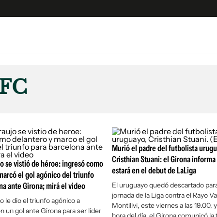
e
S
n
 FC
es
Siguenos en:
 y Legales
es especiales
°
ciones
ters
Murió el padre del futbolista urugu
Cristhian Stuani: el Girona informa
ina
o se vistió de héroe: ingresó como
estará en el debut de LaLiga
marcó el gol agónico del triunfo
na ante Girona; mirá el video
El uruguayo quedó descartado para
 Unidos
jornada de la Liga contra el Rayo V
 le dio el triunfo agónico a
Montilivi, este viernes a las 19.00, 
n un gol ante Girona para ser líder
hora del día, el Girona comunicó la t