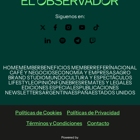
Siguenos en:
HOME
MEMBER
BENEFICIOS MEMBER
REFERÍ
NACIONAL
CAFÉ Y NEGOCIOS
ECONOMÍA Y EMPRESAS
AGRO
BRAND STUDIO
MUNDO
CULTURA Y ESPECTÁCULOS
LIFESTYLE
OPINIÓN
FÚNEBRES
REMATES Y LEGALES
EDICIONES ESPECIALES
PUBLICACIONES
NEWSLETTERS
ARGENTINA
ESPAÑA
ESTADOS UNIDOS
Políticas de Cookies
Políticas de Privacidad
Términos y Condiciones
Contacto