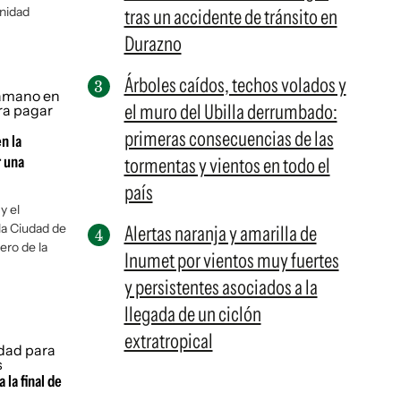
nidad
tras un accidente de tránsito en
Durazno
Árboles caídos, techos volados y
el muro del Ubilla derrumbado:
primeras consecuencias de las
n la
r una
tormentas y vientos en todo el
país
y el
la Ciudad de
Alertas naranja y amarilla de
ero de la
Inumet por vientos muy fuertes
y persistentes asociados a la
llegada de un ciclón
extratropical
 la final de