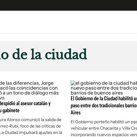
e
S
n
o de la ciudad
es
Siguenos en:
 y Legales
es especiales
ciones
ters
El Gobierno de la Ciudad habilitó 
ina
despidió al asesor catalán y
paso entre dos tradicionales barri
u gabinete
Aires
ura Alonso comunicó la salida de
 Unidos
El Gobierno porteño habilitó un pa
rez-Rubí, foco de las críticas de
vehicular entre Chacarita y Villa Cr
 La Ciudad impulsará ajustes en la
incorporando nuevos espacios ver