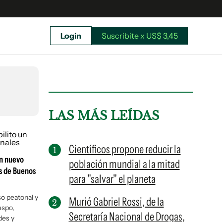
Login
Suscribite x US$ 3,45
uscríbete ahora a El Observador y elegí hasta
donde llegar.
LAS MÁS LEÍDAS
Científicos propone reducir la
un nuevo
población mundial a la mitad
os de Buenos
para "salvar" el planeta
so peatonal y
Murió Gabriel Rossi, de la
espo,
Secretaría Nacional de Drogas,
Suscribite x US$ 3,45
des y