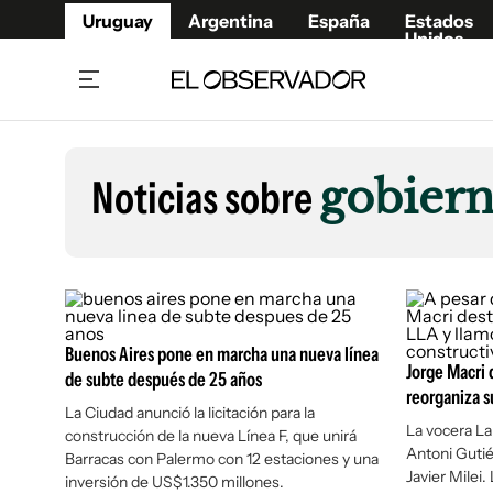
Uruguay
Argentina
España
Estados
Unidos
Home
Lifestyl
Member
Opinió
Noticias sobre
gobiern
Beneficios Member
Fúnebr
Referí
Remates
10°C
Sábado:
Ahora en:
Montevideo
Nacional
Mín
7°
Máx
Edicion
11°
Muy Nuboso
Café y Negocios
Publica
Economía y Empresas
Newslet
Buenos Aires pone en marcha una nueva línea
Agro
Argent
Jorge Macri 
de subte después de 25 años
reorganiza s
Brand Studio
España
La Ciudad anunció la licitación para la
La vocera La
construcción de la nueva Línea F, que unirá
Mundo
Estados
Antoni Gutiér
Barracas con Palermo con 12 estaciones y una
Cultura y Espectáculos
Javier Milei.
inversión de US$1.350 millones.