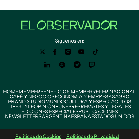
Siguenos en:
HOME
MEMBER
BENEFICIOS MEMBER
REFERÍ
NACIONAL
CAFÉ Y NEGOCIOS
ECONOMÍA Y EMPRESAS
AGRO
BRAND STUDIO
MUNDO
CULTURA Y ESPECTÁCULOS
LIFESTYLE
OPINIÓN
FÚNEBRES
REMATES Y LEGALES
EDICIONES ESPECIALES
PUBLICACIONES
NEWSLETTERS
ARGENTINA
ESPAÑA
ESTADOS UNIDOS
Políticas de Cookies
Políticas de Privacidad