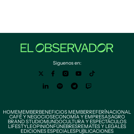
Siguenos en:
HOME
MEMBER
BENEFICIOS MEMBER
REFERÍ
NACIONAL
CAFÉ Y NEGOCIOS
ECONOMÍA Y EMPRESAS
AGRO
BRAND STUDIO
MUNDO
CULTURA Y ESPECTÁCULOS
LIFESTYLE
OPINIÓN
FÚNEBRES
REMATES Y LEGALES
EDICIONES ESPECIALES
PUBLICACIONES