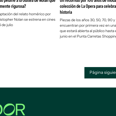
do pedirle a la Odisea de Nolan que
Un recorrido por 100 años de moda: 
amente rigurosa?
colección de La Opera para celebrar
historia
ptación del relato homérico por
istopher Nolan se estrena en cines
Piezas de los años 30, 50, 70, 90 
 de julio
encuentran por primera vez en un
que estará abierta al público hasta 
junio en el Punta Carretas Shoppin
Página sigui