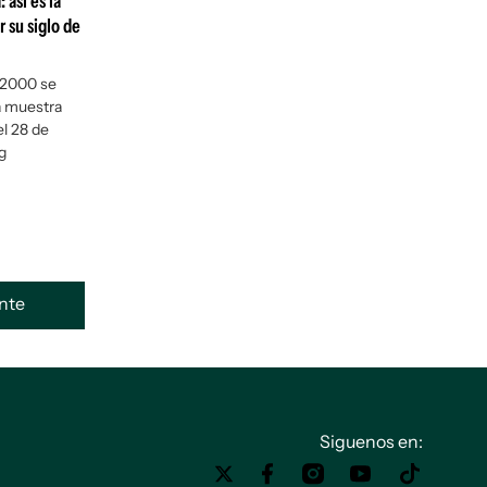
así es la
 su siglo de
y 2000 se
a muestra
el 28 de
g
ente
Siguenos en: