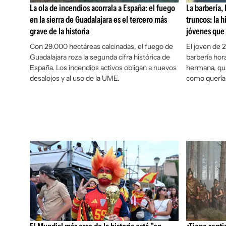
La ola de incendios acorrala a España: el fuego
La barbería,
en la sierra de Guadalajara es el tercero más
truncos: la h
grave de la historia
jóvenes que 
Con 29.000 hectáreas calcinadas, el fuego de
El joven de 
Guadalajara roza la segunda cifra histórica de
barbería hor
España. Los incendios activos obligan a nuevos
hermana, qu
desalojos y al uso de la UME.
como quería