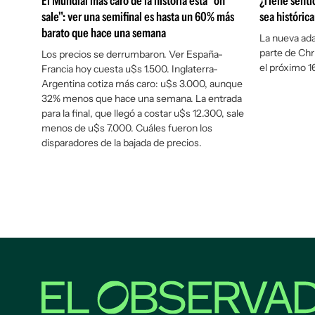
El Mundial más caro de la historia está "on
¿Tiene senti
sale": ver una semifinal es hasta un 60% más
sea históric
barato que hace una semana
La nueva ada
parte de Chr
Los precios se derrumbaron. Ver España-
el próximo 16
Francia hoy cuesta u$s 1.500. Inglaterra-
Argentina cotiza más caro: u$s 3.000, aunque
32% menos que hace una semana. La entrada
para la final, que llegó a costar u$s 12.300, sale
menos de u$s 7.000. Cuáles fueron los
disparadores de la bajada de precios.