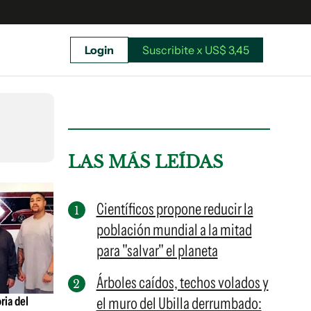
Login
Suscribite x US$ 3,45
uscríbete ahora a El Observador y elegí hasta
donde llegar.
LAS MÁS LEÍDAS
Científicos propone reducir la
población mundial a la mitad
para "salvar" el planeta
Árboles caídos, techos volados y
ria del
el muro del Ubilla derrumbado:
Suscribite x US$ 3,45