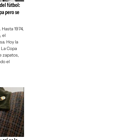
del fútbol:
pa pero se
. Hasta 1974,
 el
sa. Hoy la
. La Copa
de zapatos,
do el