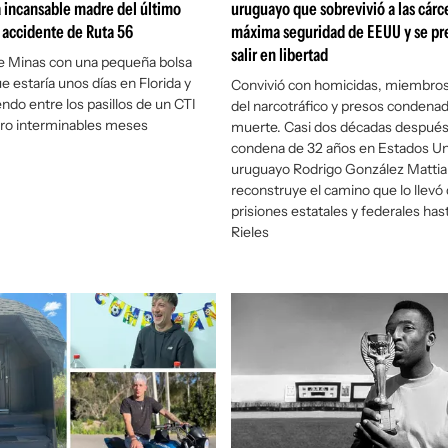
la incansable madre del último
uruguayo que sobrevivió a las cárc
l accidente de Ruta 56
máxima seguridad de EEUU y se pr
salir en libertad
de Minas con una pequeña bolsa
 estaría unos días en Florida y
Convivió con homicidas, miembros
endo entre los pasillos de un CTI
del narcotráfico y presos condena
tro interminables meses
muerte. Casi dos décadas después
condena de 32 años en Estados Uni
uruguayo Rodrigo González Matti
reconstruye el camino que lo llevó
prisiones estatales y federales has
Rieles