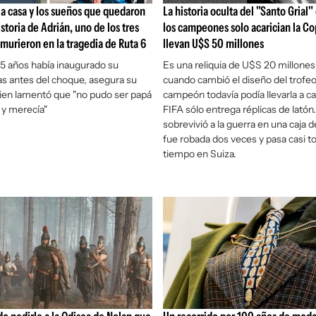
 la casa y los sueños que quedaron
La historia oculta del "Santo Grial" 
istoria de Adrián, uno de los tres
los campeones solo acarician la Co
murieron en la tragedia de Ruta 6
llevan U$S 50 millones
25 años había inaugurado su
Es una reliquia de U$S 20 millones
as antes del choque, asegura su
cuando cambió el diseño del trofeo,
ien lamentó que "no pudo ser papá
campeón todavía podía llevarla a ca
 y merecía"
FIFA sólo entrega réplicas de latón
sobrevivió a la guerra en una caja 
fue robada dos veces y pasa casi to
tiempo en Suiza.