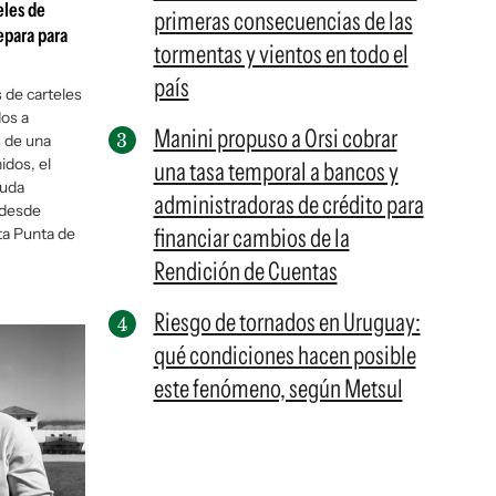
eles de
primeras consecuencias de las
epara para
tormentas y vientos en todo el
país
 de carteles
dos a
Manini propuso a Orsi cobrar
 de una
dos, el
una tasa temporal a bancos y
auda
administradoras de crédito para
 desde
financiar cambios de la
ta Punta de
Rendición de Cuentas
Riesgo de tornados en Uruguay:
qué condiciones hacen posible
este fenómeno, según Metsul