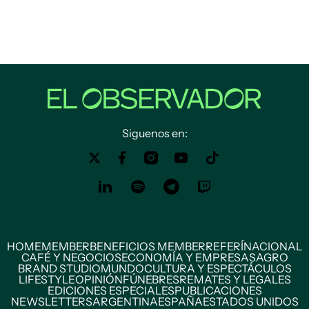
Siguenos en:
HOME
MEMBER
BENEFICIOS MEMBER
REFERÍ
NACIONAL
CAFÉ Y NEGOCIOS
ECONOMÍA Y EMPRESAS
AGRO
BRAND STUDIO
MUNDO
CULTURA Y ESPECTÁCULOS
LIFESTYLE
OPINIÓN
FÚNEBRES
REMATES Y LEGALES
EDICIONES ESPECIALES
PUBLICACIONES
NEWSLETTERS
ARGENTINA
ESPAÑA
ESTADOS UNIDOS