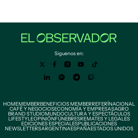
Siguenos en:
HOME
MEMBER
BENEFICIOS MEMBER
REFERÍ
NACIONAL
CAFÉ Y NEGOCIOS
ECONOMÍA Y EMPRESAS
AGRO
BRAND STUDIO
MUNDO
CULTURA Y ESPECTÁCULOS
LIFESTYLE
OPINIÓN
FÚNEBRES
REMATES Y LEGALES
EDICIONES ESPECIALES
PUBLICACIONES
NEWSLETTERS
ARGENTINA
ESPAÑA
ESTADOS UNIDOS