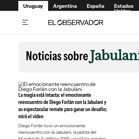
Uruguay
Argentina
España
Estados
Unidos
Home
Lifestyl
Member
Opinió
Noticias sobre
Jabulan
Beneficios Member
Fúnebr
Referí
Remates
14°C
Viernes:
Ahora en:
Montevideo
Nacional
Mín
8°
Edicion
Máx
12°
Lluvia Moderada
Café y Negocios
Publica
La magia está intacta: el emocionante
Economía y Empresas
Newslet
reencuentro de Diego Forlán con la Jabulani y
Agro
Argent
su espectacular remate para ganar un desafío;
Brand Studio
España
mirá el video
Mundo
Estados
Diego Forlán tuvo un emocionante
reencuentro con la Jabulani, la pelota del
Cultura y Espectáculos
Mundial de Sudáfrica 2010, y lució los zapatos