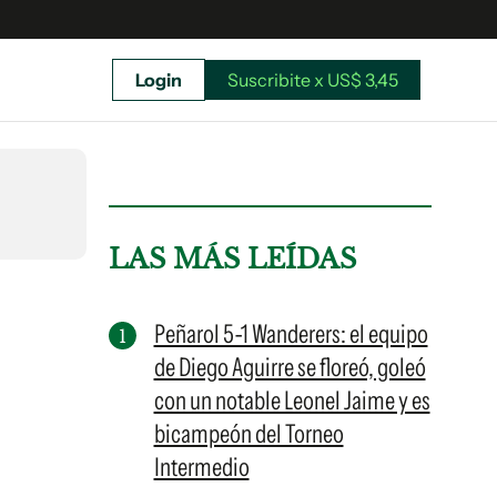
Login
Suscribite x US$ 3,45
uscríbete ahora a El Observador y elegí hasta
donde llegar.
LAS MÁS LEÍDAS
Peñarol 5-1 Wanderers: el equipo
de Diego Aguirre se floreó, goleó
con un notable Leonel Jaime y es
bicampeón del Torneo
Intermedio
Suscribite x US$ 3,45