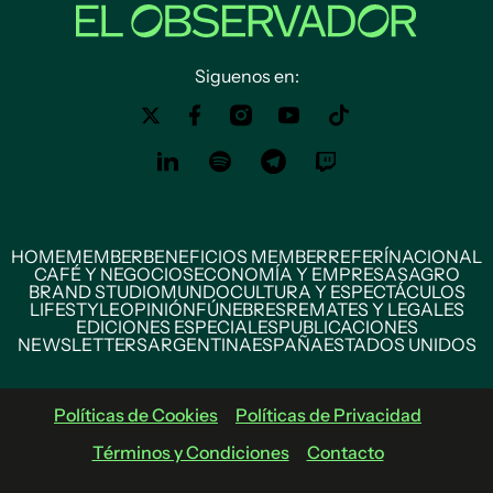
Siguenos en:
HOME
MEMBER
BENEFICIOS MEMBER
REFERÍ
NACIONAL
CAFÉ Y NEGOCIOS
ECONOMÍA Y EMPRESAS
AGRO
BRAND STUDIO
MUNDO
CULTURA Y ESPECTÁCULOS
LIFESTYLE
OPINIÓN
FÚNEBRES
REMATES Y LEGALES
EDICIONES ESPECIALES
PUBLICACIONES
NEWSLETTERS
ARGENTINA
ESPAÑA
ESTADOS UNIDOS
Políticas de Cookies
Políticas de Privacidad
Términos y Condiciones
Contacto