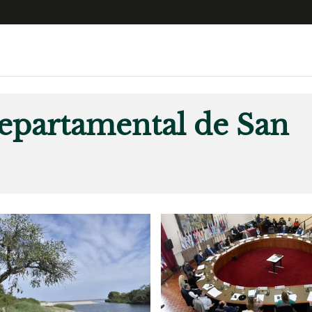
e
S
n
epartamental de San
es
Siguenos en:
 y Legales
es especiales
ciones
ters
ina
 Unidos