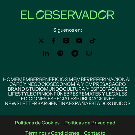
Siguenos en:
HOME
MEMBER
BENEFICIOS MEMBER
REFERÍ
NACIONAL
CAFÉ Y NEGOCIOS
ECONOMÍA Y EMPRESAS
AGRO
BRAND STUDIO
MUNDO
CULTURA Y ESPECTÁCULOS
LIFESTYLE
OPINIÓN
FÚNEBRES
REMATES Y LEGALES
EDICIONES ESPECIALES
PUBLICACIONES
NEWSLETTERS
ARGENTINA
ESPAÑA
ESTADOS UNIDOS
Políticas de Cookies
Políticas de Privacidad
Términos y Condiciones
Contacto