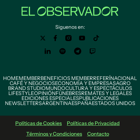
Siguenos en:
HOME
MEMBER
BENEFICIOS MEMBER
REFERÍ
NACIONAL
CAFÉ Y NEGOCIOS
ECONOMÍA Y EMPRESAS
AGRO
BRAND STUDIO
MUNDO
CULTURA Y ESPECTÁCULOS
LIFESTYLE
OPINIÓN
FÚNEBRES
REMATES Y LEGALES
EDICIONES ESPECIALES
PUBLICACIONES
NEWSLETTERS
ARGENTINA
ESPAÑA
ESTADOS UNIDOS
Políticas de Cookies
Políticas de Privacidad
Términos y Condiciones
Contacto