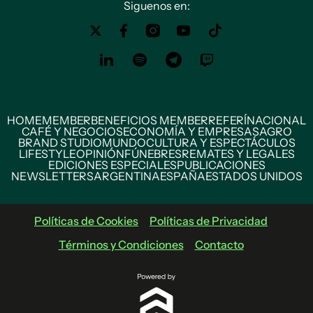
Siguenos en:
HOME
MEMBER
BENEFICIOS MEMBER
REFERÍ
NACIONAL
CAFÉ Y NEGOCIOS
ECONOMÍA Y EMPRESAS
AGRO
BRAND STUDIO
MUNDO
CULTURA Y ESPECTÁCULOS
LIFESTYLE
OPINIÓN
FÚNEBRES
REMATES Y LEGALES
EDICIONES ESPECIALES
PUBLICACIONES
NEWSLETTERS
ARGENTINA
ESPAÑA
ESTADOS UNIDOS
Políticas de Cookies
Políticas de Privacidad
Términos y Condiciones
Contacto