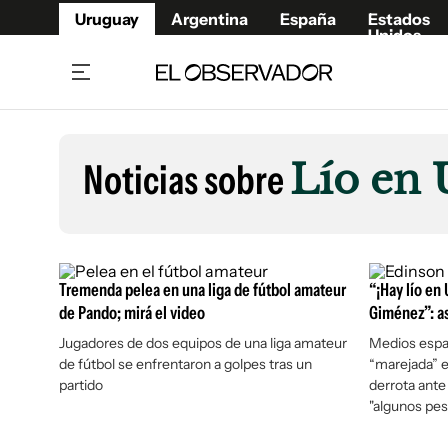
Uruguay
Argentina
España
Estados
Unidos
Home
Lifestyl
Member
Opinió
Noticias sobre
Lío en
Beneficios Member
Fúnebr
Referí
Remates
15°C
Viernes:
Ahora en:
Montevideo
Nacional
Mín
8°
Máx
Edicion
12°
Lluvia Ligera
Café y Negocios
Publica
Tremenda pelea en una liga de fútbol amateur
“¡Hay lío en
Economía y Empresas
Newslet
de Pando; mirá el video
Giménez”: as
Agro
Argent
Jugadores de dos equipos de una liga amateur
Medios espa
de fútbol se enfrentaron a golpes tras un
“marejada” e
Brand Studio
España
partido
derrota ante
Mundo
Estados
"algunos pe
Cultura y Espectáculos