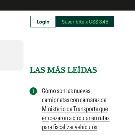
Login
Suscribite x US$ 3,45
uscríbete ahora a El Observador y elegí hasta
donde llegar.
LAS MÁS LEÍDAS
Cómo son las nuevas
camionetas con cámaras del
Ministerio de Transporte que
empezaron a circular en rutas
para fiscalizar vehículos
Suscribite x US$ 3,45