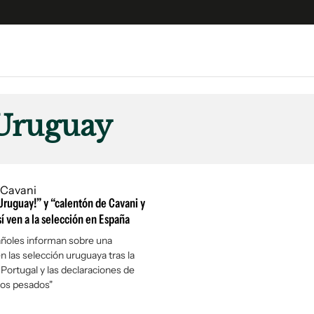
e
S
n
 Uruguay
es
Siguenos en:
 y Legales
es especiales
ciones
 Uruguay!” y “calentón de Cavani y
ters
í ven a la selección en España
ina
ñoles informan sobre una
n las selección uruguaya tras la
 Portugal y las declaraciones de
 Unidos
sos pesados"