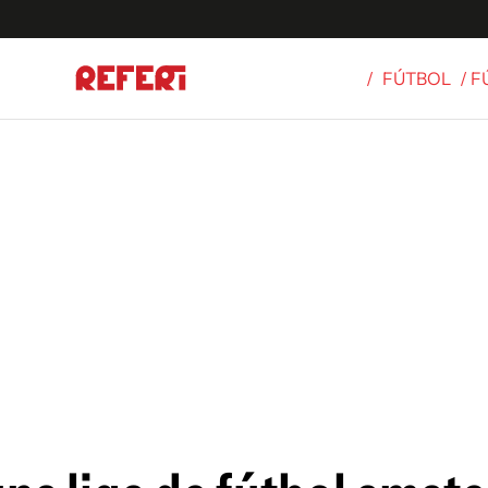
/
FÚTBOL
/ 
Olímpicos
S
tbol
g
ortivo