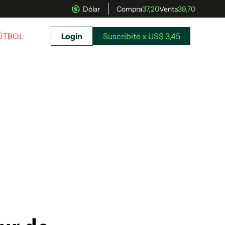
Dólar
Compra
37,20
Venta
39,70
FÚTBOL
Login
Suscribite x US$ 3,45
uscríbete ahora a El Observador y elegí hasta
donde llegar.
Suscribite x US$ 3,45