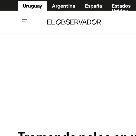
Uruguay
Argentina
España
Estados
Unidos
Home
Juegos 
Referí
Rugby
Fútbol
Básque
Mundial 2026
Tenis
Resultados Deportivos
Runnin
Fútbol internacional
Polidep
Copa Libertadores
Motor