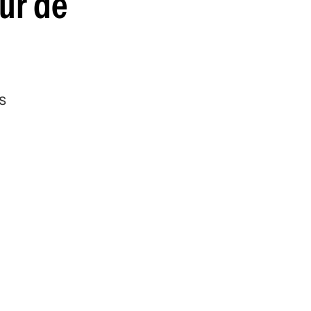
ur de
guenos en:
s