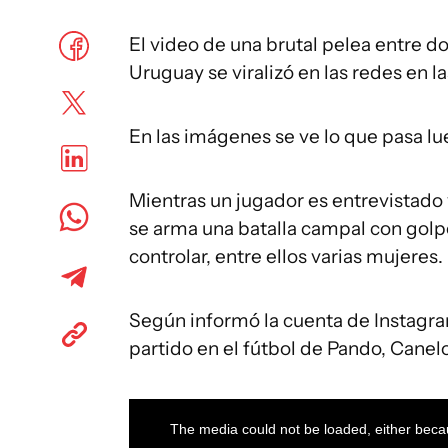
El video de una brutal pelea entre d
Uruguay se viralizó en las redes en la
En las imágenes se ve lo que pasa lu
Mientras un jugador es entrevistado 
se arma una batalla campal con golp
controlar, entre ellos varias mujeres.
Según informó la cuenta de Instagr
partido en el fútbol de Pando, Canel
This
is
a
The media could not be loaded, either becau
modal
window.