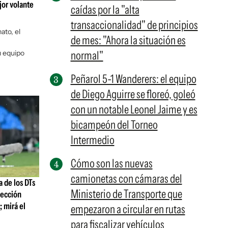
jor volante
caídas por la "alta
transaccionalidad" de principios
ato, el
de mes: "Ahora la situación es
u equipo
normal"
Peñarol 5-1 Wanderers: el equipo
de Diego Aguirre se floreó, goleó
con un notable Leonel Jaime y es
bicampeón del Torneo
Intermedio
Cómo son las nuevas
camionetas con cámaras del
a de los DTs
Ministerio de Transporte que
lección
 mirá el
empezaron a circular en rutas
para fiscalizar vehículos