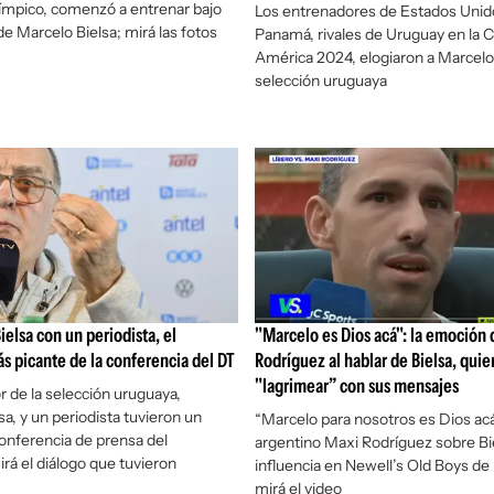
límpico, comenzó a entrenar bajo
Los entrenadores de Estados Unid
de Marcelo Bielsa; mirá las fotos
Panamá, rivales de Uruguay en la 
América 2024, elogiaron a Marcelo B
selección uruguaya
ielsa con un periodista, el
"Marcelo es Dios acá": la emoción 
 picante de la conferencia del DT
Rodríguez al hablar de Bielsa, quie
"lagrimear” con sus mensajes
r de la selección uruguaya,
sa, y un periodista tuvieron un
“Marcelo para nosotros es Dios acá”
conferencia de prensa del
argentino Maxi Rodríguez sobre Bie
irá el diálogo que tuvieron
influencia en Newell’s Old Boys de 
mirá el video