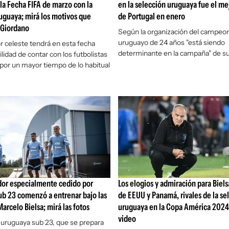
la Fecha FIFA de marzo con la
en la selección uruguaya fue el me
uguaya; mirá los motivos que
de Portugal en enero
 Giordano
Según la organización del campeon
uruguayo de 24 años "está siendo
r celeste tendrá en esta fecha
determinante en la campaña" de s
ilidad de contar con los futbolistas
or un mayor tiempo de lo habitual
dor especialmente cedido por
Los elogios y admiración para Biels
sub 23 comenzó a entrenar bajo las
de EEUU y Panamá, rivales de la se
arcelo Bielsa; mirá las fotos
uruguaya en la Copa América 2024;
video
 uruguaya sub 23, que se prepara