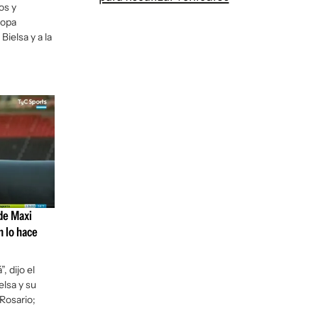
os y
Copa
ielsa y a la
de Maxi
n lo hace
, dijo el
lsa y su
Rosario;