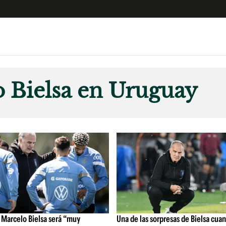
e
S
n
 Bielsa en Uruguay
es
Siguenos en:
 y Legales
es especiales
ciones
ters
ina
 Unidos
 Marcelo Bielsa será “muy
Una de las sorpresas de Bielsa cua