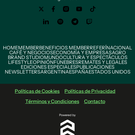
HOME
MEMBER
BENEFICIOS MEMBER
REFERÍ
NACIONAL
CAFÉ Y NEGOCIOS
ECONOMÍA Y EMPRESAS
AGRO
BRAND STUDIO
MUNDO
CULTURA Y ESPECTÁCULOS
LIFESTYLE
OPINIÓN
FÚNEBRES
REMATES Y LEGALES
EDICIONES ESPECIALES
PUBLICACIONES
NEWSLETTERS
ARGENTINA
ESPAÑA
ESTADOS UNIDOS
Políticas de Cookies
Políticas de Privacidad
Términos y Condiciones
Contacto