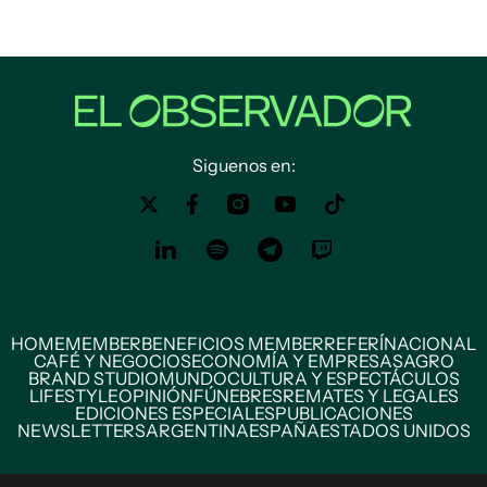
Siguenos en:
HOME
MEMBER
BENEFICIOS MEMBER
REFERÍ
NACIONAL
CAFÉ Y NEGOCIOS
ECONOMÍA Y EMPRESAS
AGRO
BRAND STUDIO
MUNDO
CULTURA Y ESPECTÁCULOS
LIFESTYLE
OPINIÓN
FÚNEBRES
REMATES Y LEGALES
EDICIONES ESPECIALES
PUBLICACIONES
NEWSLETTERS
ARGENTINA
ESPAÑA
ESTADOS UNIDOS