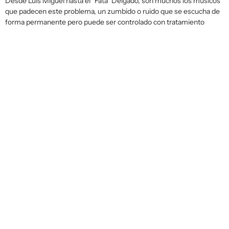
Desde Luis Miguel hasta el "Fata" Delgado, son muchos los músicos
que padecen este problema, un zumbido o ruido que se escucha de
forma permanente pero puede ser controlado con tratamiento