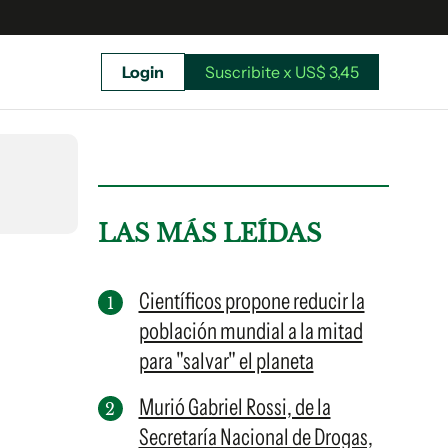
Login
Suscribite x US$ 3,45
uscríbete ahora a El Observador y elegí hasta
donde llegar.
LAS MÁS LEÍDAS
Científicos propone reducir la
población mundial a la mitad
para "salvar" el planeta
Murió Gabriel Rossi, de la
Secretaría Nacional de Drogas,
Suscribite x US$ 3,45