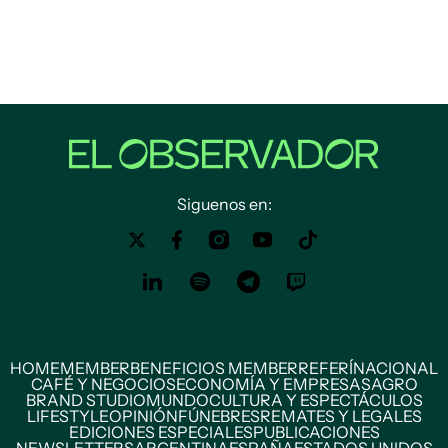
Siguenos en:
HOME
MEMBER
BENEFICIOS MEMBER
REFERÍ
NACIONAL
CAFÉ Y NEGOCIOS
ECONOMÍA Y EMPRESAS
AGRO
BRAND STUDIO
MUNDO
CULTURA Y ESPECTÁCULOS
LIFESTYLE
OPINIÓN
FÚNEBRES
REMATES Y LEGALES
EDICIONES ESPECIALES
PUBLICACIONES