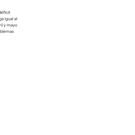
e
éficit
a igual al
il y mayo
roblemas