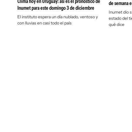
Clima hoy en Uruguay: así es el pronóstico de
de semana e
Inumet para este domingo 3 de diciembre
Inumet dio s
El instituto espera un día nublado, ventoso y
estado del t
con lluvias en casi todo el país
qué dice