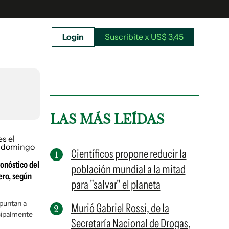
Login
Suscribite x US$ 3,45
uscríbete ahora a El Observador y elegí hasta
donde llegar.
LAS MÁS LEÍDAS
Científicos propone reducir la
ronóstico del
población mundial a la mitad
ero, según
para "salvar" el planeta
puntan a
Murió Gabriel Rossi, de la
cipalmente
Secretaría Nacional de Drogas,
Suscribite x US$ 3,45