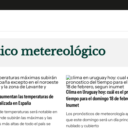
e
S
n
ico metereológico
es
Siguenos en:
 y Legales
es especiales
ciones
ters
Clima en Uruguay hoy: cuál es el p
ina
 aumentan las temperaturas de
tiempo para el domingo 18 de febr
alizada en España
Inumet
de temperaturas será notable en
 Unidos
Los pronósticos de meteorología a
nde subirán las máximas y las
que este domingo será un día prin
 más altas de todo el país se
nublado y cubierto