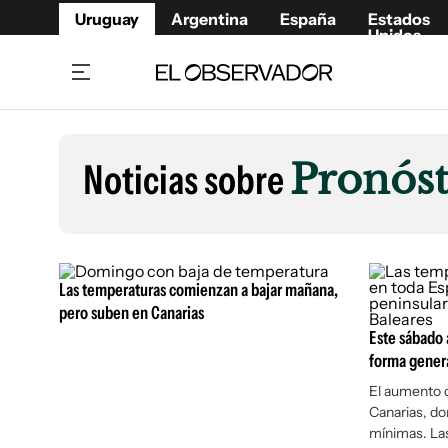
Uruguay
Argentina
España
Estados
Unidos
Home
Lifestyl
Member
Opinió
Noticias sobre
Pronóst
Beneficios Member
Fúnebr
Referí
Remates
10°C
Sábado:
Ahora en:
Montevideo
Nacional
Mín
7°
Máx
Edicion
11°
Muy Nuboso
Café y Negocios
Publica
Las temperaturas comienzan a bajar mañana,
Economía y Empresas
Newslet
pero suben en Canarias
Agro
Argent
Este sábado
forma gener
Brand Studio
España
El aumento 
Mundo
Estados
Canarias, do
Cultura y Espectáculos
mínimas. Las